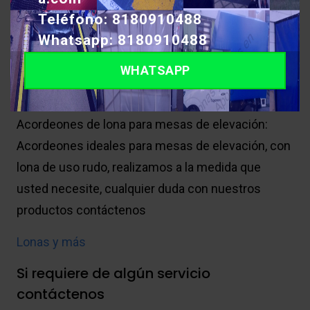
Teléfono: 8180910488
Reparación de topes de Anden: Reparación de
Whatsapp: 8180910488
topes de Anden con lona de uso rudo, lona
WHATSAPP
impermeable y duradera, Variedad de colores,
También se reparan puertas de refrigeracion
Acordeones de lona
para mesas de elevación:
Acordeones ideales para mesas de elevación, con
lona de uso rudo, realizamos a la medida que
usted necesite, cualquier duda con nuestros
productos contáctenos
Lonas y más
Si requiere de algún servicio
contáctenos